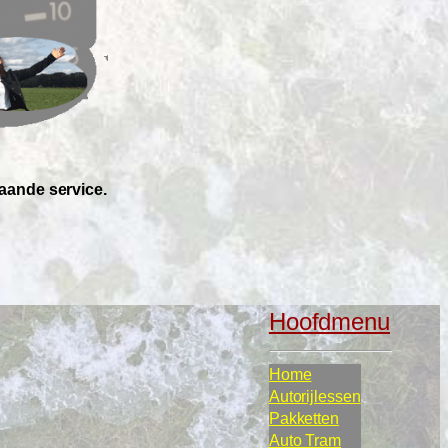
aande service.
Hoofdmenu
Home
Autorijlessen
Pakketten
Auto Tram