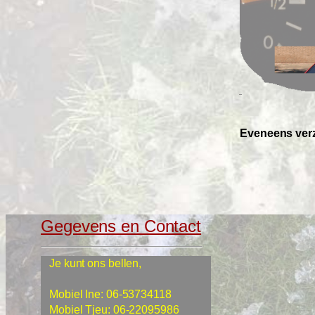
Eveneens verz
Gegevens en Contact
Je kunt ons bellen,
Mobiel Ine: 06-53734118
Mobiel Tjeu: 06-22095986